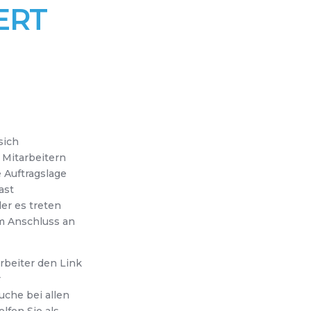
ERT
sich
Mitarbeitern
 Auftragslage
ast
der es treten
m Anschluss an
rbeiter den Link
r
uche bei allen