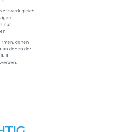
 Netzwerk gleich
nzigen
n nur
len
Firmen, denen
er an denen der
fall
 werden.
HTIG