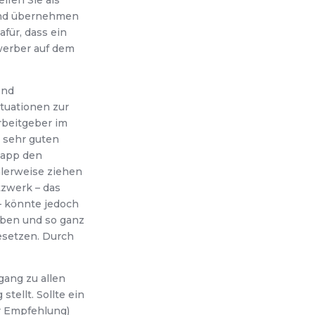
fen Sie als
 und übernehmen
für, dass ein
werber auf dem
end
tuationen zur
rbeitgeber im
 sehr guten
napp den
alerweise ziehen
tzwerk – das
– könnte jedoch
aben und so ganz
esetzen. Durch
ang zu allen
tellt. Sollte ein
r Empfehlung)