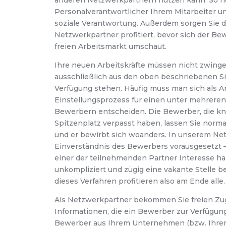
anderen Netzwerkpartnern nutzen kann. So hel
Personalverantwortlicher Ihrem Mitarbeiter
soziale Verantwortung. Außerdem sorgen Sie da
Netzwerkpartner profitiert, bevor sich der Be
freien Arbeitsmarkt umschaut.
Ihre neuen Arbeitskräfte müssen nicht zwing
ausschließlich aus den oben beschriebenen Si
Verfügung stehen. Häufig muss man sich als A
Einstellungsprozess für einen unter mehreren
Bewerbern entscheiden. Die Bewerber, die k
Spitzenplatz verpasst haben, lassen Sie norm
und er bewirbt sich woanders. In unserem Ne
Einverständnis des Bewerbers vorausgesetzt 
einer der teilnehmenden Partner Interesse h
unkompliziert und zügig eine vakante Stelle b
dieses Verfahren profitieren also am Ende alle.
Als Netzwerkpartner bekommen Sie freien Zug
Informationen, die ein Bewerber zur Verfügung s
Bewerber aus Ihrem Unternehmen (bzw. Ihre