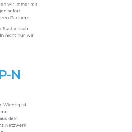
en wir immer mit
en sofort
seren Partnern.
rer Suche nach
n nicht nur, wir
P-N
Wichtig ist,
wenn
 aus dem
ns Netzwerk
h.