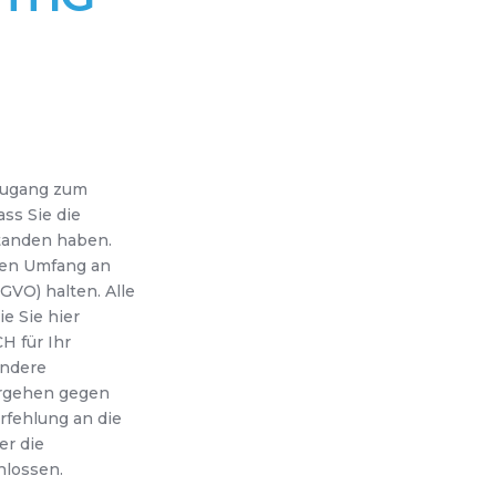
Zugang zum
ss Sie die
tanden haben.
mten Umfang an
VO) halten. Alle
e Sie hier
H für Ihr
andere
rgehen gegen
fehlung an die
er die
lossen.