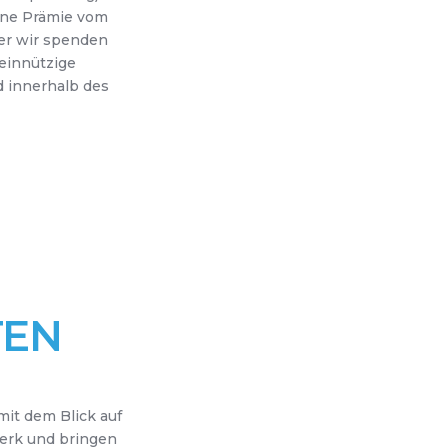
ine Prämie vom
er wir spenden
einnützige
d innerhalb des
TEN
mit dem Blick auf
erk und bringen